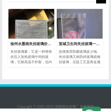
点。佛山乐驰所出的夹丝玻
式的选用，营造出似梦似幻
璃符
的艺
徐州水墨画夹丝玻璃价格多少
宣城卫生间夹丝玻璃一般多少钱
夹丝玻璃窗：它是一种将铁
息烽推荐防砸玻璃多少钱,
丝压入加热玻璃中间的玻
夹丝玻璃又称防碎玻璃或钢
璃，它耐高温不炸裂，也叫
丝玻璃，压延工艺是将金属
防碎玻璃，主要用于阳台和
丝网推入半液态玻璃带中而
天窗，
形成�
Copyright © 2002-2020 成都钢化玻璃厂 版权所有