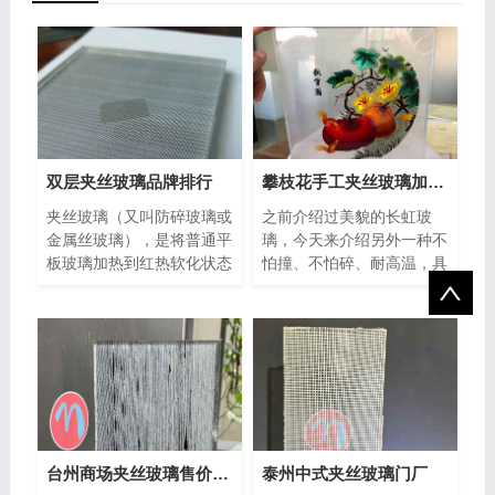
双层夹丝玻璃品牌排行
攀枝花手工夹丝玻璃加工厂家
夹丝玻璃（又叫防碎玻璃或
之前介绍过美貌的长虹玻
金属丝玻璃），是将普通平
璃，今天来介绍另外一种不
板玻璃加热到红热软化状态
怕撞、不怕碎、耐高温，具
时，利用压延生产工艺，将
有超强的装饰性，同时也能
多片
保证私
台州商场夹丝玻璃售价多少
泰州中式夹丝玻璃门厂