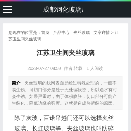
成都钢化玻璃厂
您现在的位置是：
首页
-
产品中心
-
夹丝玻璃
- 文章详情 > 江
苏卫生间夹丝玻璃
江苏卫生间夹丝玻璃
2023-07-27 08:59
作者:转载
1 人阅读
简介
夹丝玻璃的线网表面是经过特殊处理的，一般不
易生锈。可切口部分是处于无处理状态，所以遇水有时
会生锈。如果严重时，由于体积膨胀，切口部分可能产
生裂化，降低边缘的强度。这就是造成热断裂的原因。
除了灰玻，百诺吊趟门还可以选择夹丝
玻璃、长虹玻璃等。夹丝玻璃也叫防碎