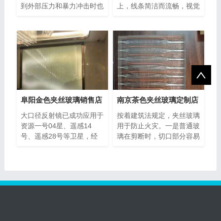
到外部压力和暴力冲击时也
上，线条简洁而流畅，视觉
是辐射状裂纹，破而不缺，
通透而明亮。明暗交接的家
裂而不�
居陈
阜阳金色夹丝玻璃销售店
南京茶色夹丝玻璃定制店
大口径反射镜已成功应用于
按着建筑法规定，夹丝玻璃
资源一号04星、遥感14
用于防止火灾。一是普通玻
号、遥感28号等卫星，经
璃在剪断时，切口部分容易
用户考评综合性能达到国际
坏。切口部分的强度约为夹
先进水平，标
丝玻