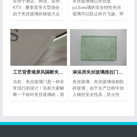
应用于酒店、商业、会所、
夹丝玻璃佛山夹丝玻
KTV、桑拿室等大型场合，
p13cee璃的安全特性夹丝
由于夹丝玻璃价格较大众
玻璃可以防止碎片飞扬。即
化，价格实惠，在未来的发
使面对地震、风暴、冲击等
展定会普
外部压力使玻璃
工艺背景墙屏风隔断夹丝玻璃隔断
淋浴房夹丝玻璃推拉门安装视频
当前，夹丝玻璃门是一种非
夹丝玻璃：夹丝玻璃俗称防
常流行的设计！先和大家解
碎玻璃，由于生产过程中加
释一下啥叫夹丝玻璃哈，简
入钢丝安全性高，防火性
单来说就是将预热的钢丝或
好。在受到冲击时碎片也不
者绢
会飞