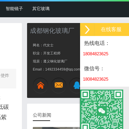
智能镜子
其它玻璃
在线客服
成都钢化玻璃厂
热线电话：
网名：代女士
职业：开发工程师
18084823625
现居：遵义钢化玻璃厂
微信号：
Email：1492334459@qq.com
即使炸
18084823625
夹
成
低碳
都
公司新闻
隔紫