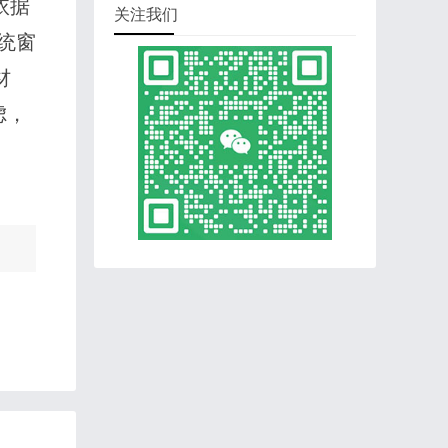
依据
关注我们
统窗
材
虑，