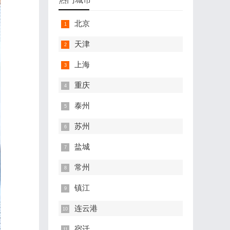
北京
天津
上海
重庆
泰州
苏州
盐城
常州
镇江
连云港
宿迁