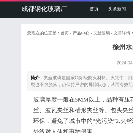
成都钢化玻璃厂
首页
头条新闻
您现在的位置是：
首页
-
产品中心
-
夹丝玻璃
- 文章详情
徐州水
2024-04
简介
夹丝玻璃是国家C类Ⅰ级防火材料。火灾中，能
裂也不致脱落，仍保持严密的屏障状态，从而有效阻
玻璃厚度一般在5MM以上，品种有压
丝、波瓦夹丝和槽形夹丝等。包头夹丝
环保，避免了城市中的“光污染”2.夹
外线对人体和事物侵害。