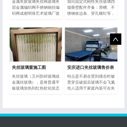
金属夹胶玻璃夹丝网玻璃夹
我司固定式刚性夹丝玻璃挡
层金属编织网不锈钢铜丝编
烟垂壁配件齐备：滑槽、不
织网成都明珠艺术玻璃厂玻
锈钢收边条、穿孔螺钉等，
璃夹层丝网彩色金属编织网
施工工人经验丰富，科学施
隔断
工，
夹丝玻璃窗施工图
安庆进口夹丝玻璃售价表
夹丝玻璃（又叫防碎玻璃或
特点是不易在受到撞击时被
金属丝玻璃），是将普通平
贯穿且破损后玻璃不会飞溅
板玻璃加热到红热软化状态
伤人适用于家庭内装可在夹
时，利用压延生产工艺，将
层中定制各种想要的图案让
多片
玻璃