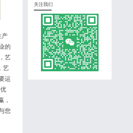
关注我们
生产
业的
，艺
，艺
要运
益优
赢，
与您