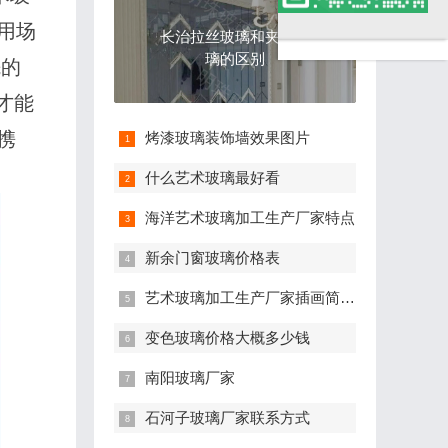
钢
用场
长治拉丝玻璃和夹丝玻
化
璃的区别
先的
才能
玻
携
烤漆玻璃装饰墙效果图片
璃
什么艺术玻璃最好看
厂
海洋艺术玻璃加工生产厂家特点
新余门窗玻璃价格表
艺术玻璃加工生产厂家插画简单可爱手绘
变色玻璃价格大概多少钱
南阳玻璃厂家
石河子玻璃厂家联系方式