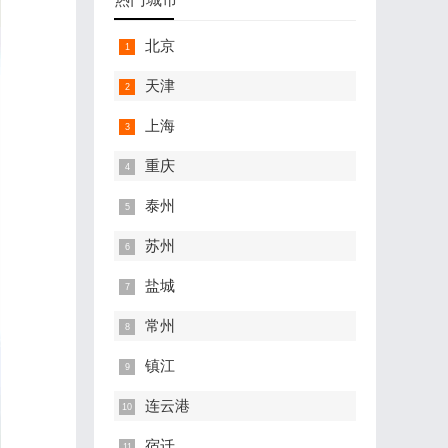
北京
天津
上海
重庆
泰州
苏州
盐城
常州
镇江
连云港
宿迁