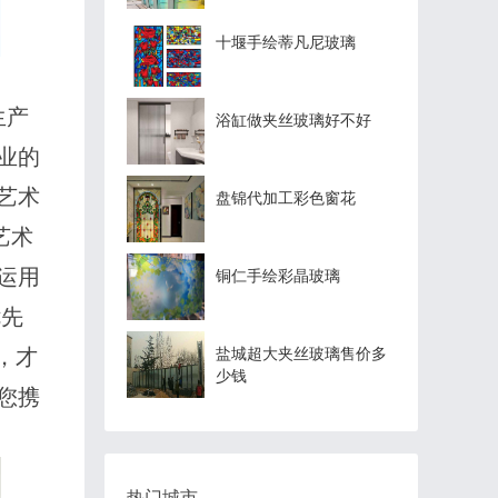
十堰手绘蒂凡尼玻璃
生产
浴缸做夹丝玻璃好不好
业的
艺术
盘锦代加工彩色窗花
艺术
运用
铜仁手绘彩晶玻璃
优先
，才
盐城超大夹丝玻璃售价多
少钱
您携
热门城市