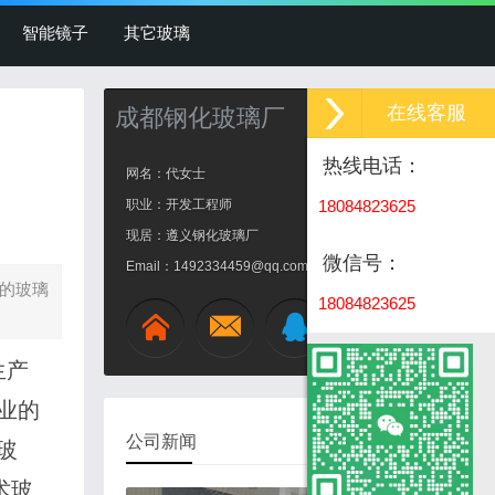
智能镜子
其它玻璃
在线客服
成都钢化玻璃厂
热线电话：
网名：代女士
职业：开发工程师
18084823625
现居：遵义钢化玻璃厂
微信号：
Email：1492334459@qq.com
型的玻璃
18084823625
生产
成
业的
都
公司新闻
玻
术玻